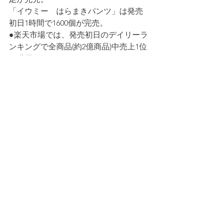
「イウミー　はらまきパンツ」は発売
初日1時間で1600個が完売。
●楽天市場では、発売初日のデイリーラ
ンキングで全商品(約2億商品)中売上1位
を獲得。(イウミー　めぐりソックス)
●Biople by Cosme Kitchen「雑貨ラン
キング」、ロフト「快眠カテゴリ」な
どで1位を獲得。(イウミー　めぐりソッ
クス)
＜SNS＞
Instagram：
https://www.instagram.com/eume_offic
ial/
Twitter：
https://twitter.com/eume_official
Facebook：
https://m.facebook.com/eume-