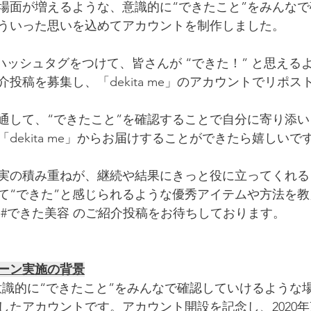
場面が増えるような、意識的に“できたこと”をみんな
ういった思いを込めてアカウントを制作しました。
ハッシュタグをつけて﻿、皆さんが “できた！” と思える
投稿を募集し、﻿「dekita me」のアカウントでリポ
通して、“できたこと”を確認することで自分に寄り添
dekita me」からお届けすることができたら嬉しいで
事実の積み重ねが、継続や結果にきっと﻿役に立ってくれ
て﻿“できた”と感じられるような優秀﻿アイテムや方法を
 
#できた美容
 のご紹介投稿をお待ちしております。
ーン実施の背景
」は、意識的に“できたこと”をみんなで確認していけるよう
したアカウントです。アカウント開設を記念し、2020年