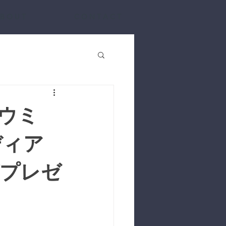
 B O U T
C O N T A C T
ウミ
ディア
がプレゼ