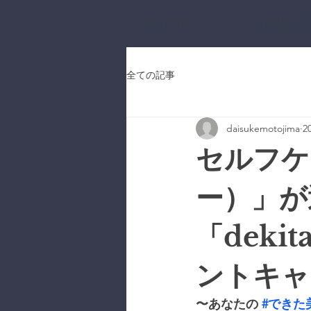
V I S I O N
S E R V I C E
全ての記事
daisukemotojima
2
セルフケ
ー）」が
「dek
ントキャ
〜あなたの 
#できた