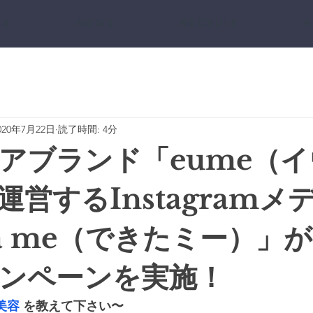
 S
N E W S
R E C R U I T
A
020年7月22日
読了時間: 4分
アブランド「eume（イ
運営するInstagramメ
ita me（できたミー）」
ンペーンを実施！
美容
 を教えて下さい〜