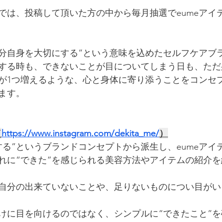
では、投稿して頂いた方の中から毎月抽選でeumeアイ
“自分自身を大切にする”という意味を込めたセルフケアブ
する時も、できないことが目についてしまう日も、ただ
が1つ増えるような、心と身体に寄り添うことをコンセ
ます。
（
https://www.instagram.com/dekita_me/
）
する”というブランドコンセプトから派生し、eumeアイ
れに“できた”を感じられる美容方法やアイテムの紹介
自分の出来ていないことや、足りないものについ目がい
けに目を向けるのではなく、シンプルに“できたこと”