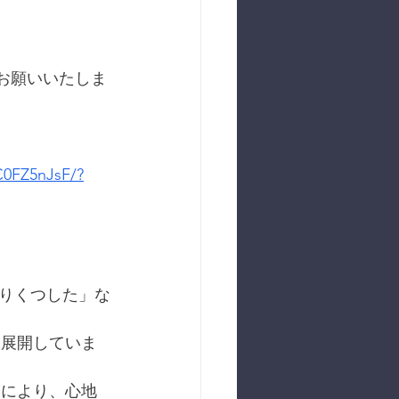
認をお願いいたしま
C0FZ5nJsF/?
ぐりくつした」な
を展開していま
用により、心地