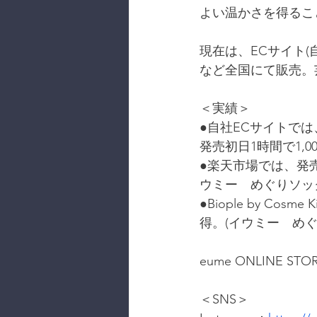
よい温かさを得るこ
現在は、ECサイト(自
など全国にて販売。
＜実績＞
●自社ECサイトで
発売初日1時間で1,
●楽天市場では、発売
ウミー　めぐりソッ
●Biople by C
得。(イウミー　めぐ
eume ONLINE STO
＜SNS＞