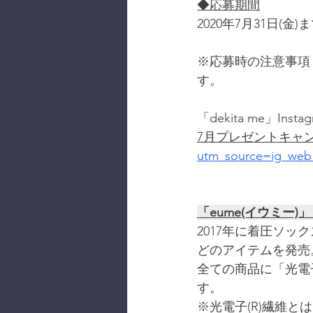
◆応募期間
2020年7月31日(金)
※応募時の注意事項・そ
す。
「dekita me」Insta
7月プレゼントキャ
utm_source=ig_web_
「eume(イウミー)
2017年に着圧ソ
どのアイテムを発売
全ての商品に「光電
す。
※光電子(R)繊維