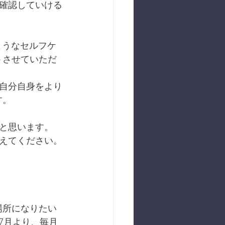
で確認していける
ような﻿セルフケ
ストさせていただ
い自分自身をより
す。
ると思います。
教えてください。
な場所になりたい
7月より、毎月