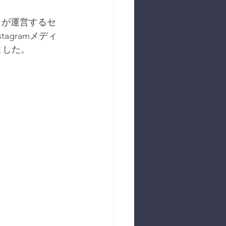
）が運営するセ
agramメディ
ました。